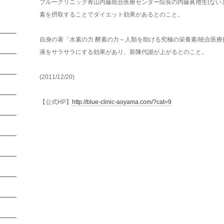
ブルークリニック青山内藤統合医療センター院長の内藤眞禮生(ない
素を摂取することでダイエット効果があるとのこと。
自身の著「水素の力 酵素の力～人類を助ける究極の栄養素/統合医
液をサラサラにする効果があり、新陳代謝が上がるとのこと。
(2011/12/20)
【公式HP】
http://blue-clinic-aoyama.com/?cat=9