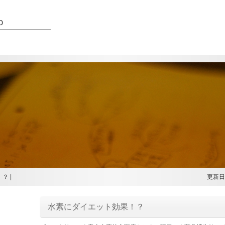
ｐ
？ |
更新日 2
水素にダイエット効果！？