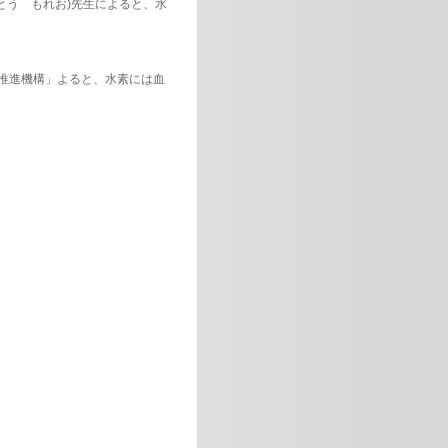
とう もれお)先生によると、水
療推進機構」よると、水素には血