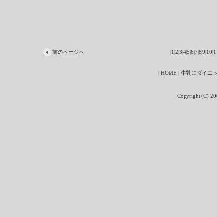
前のページへ
|
1
|
2
|
3
|
4
|
5
|
6
|
7
|
8
|
9
|
10
|
1
|
HOME
| 牛乳にダイエ
Copyright (C) 200