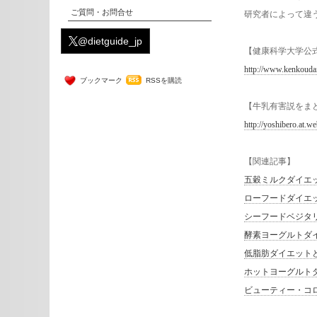
ご質問・お問合せ
研究者によって違
@dietguide_jp
【健康科学大学公式
http://www.kenkoudai
ブックマーク
RSSを購読
【牛乳有害説をま
http://yoshibero.at.w
【関連記事】
五穀ミルクダイエ
ローフードダイエ
シーフードベジタ
酵素ヨーグルトダ
低脂肪ダイエット
ホットヨーグルトダ
ビューティー・コロ