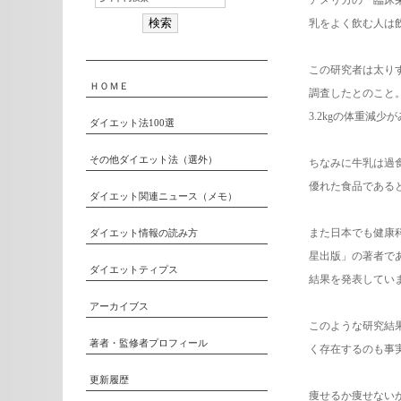
アメリカの『臨床
乳をよく飲む人は
この研究者は太りす
ＨＯＭＥ
調査したとのこと。
3.2kgの体重減
ダイエット法100選
その他ダイエット法（選外）
ちなみに牛乳は過
優れた食品である
ダイエット関連ニュース（メモ）
また日本でも健康
ダイエット情報の読み方
星出版」の著者で
ダイエットティプス
結果を発表してい
アーカイブス
このような研究結
著者・監修者プロフィール
く存在するのも事
更新履歴
痩せるか痩せない