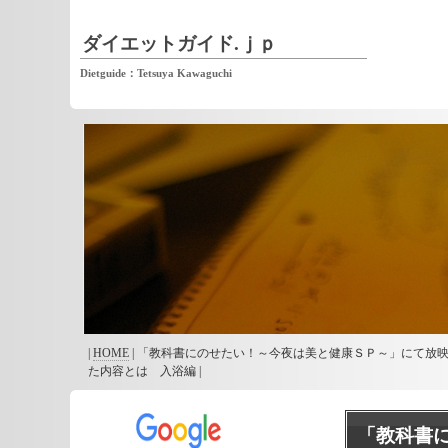
ダイエットガイド.ｊｐ
Dietguide：Tetsuya Kawaguchi
|
HOME
| 「教科書にのせたい！～今夜は美と健康ＳＰ～」にて放
た内容とは 入浴編 |
「教科書