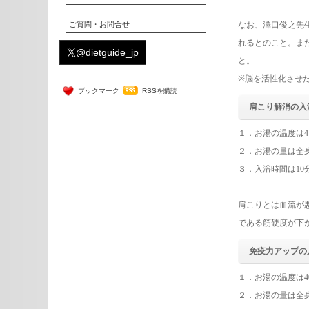
ご質問・お問合せ
なお、澤口俊之先
れるとのこと。ま
@dietguide_jp
と。
※脳を活性化させ
ブックマーク
RSSを購読
肩こり解消の入
１．お湯の温度は4
２．お湯の量は全
３．入浴時間は10
肩こりとは血流が
である筋硬度が下
免疫力アップの
１．お湯の温度は4
２．お湯の量は全