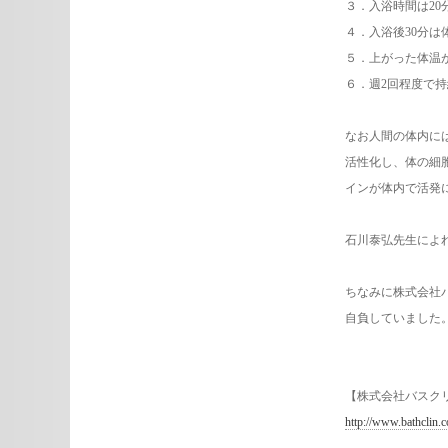
３．入浴時間は20
４．入浴後30分
５．上がった体温
６．週2回程度で
なお人間の体内に
活性化し、体の細
インが体内で活発
石川泰弘先生によ
ちなみに株式会社
自負していました
【株式会社バスク
http://www.bathclin.c