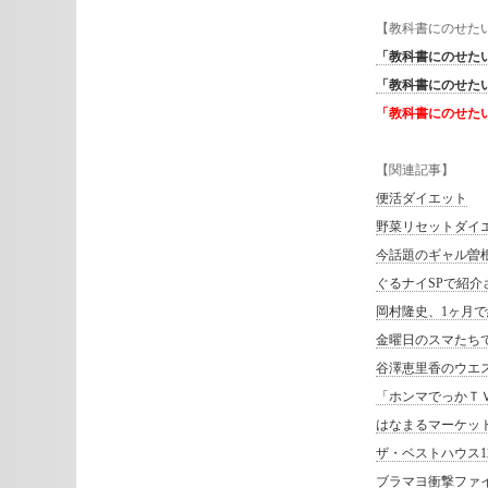
【教科書にのせた
「教科書にのせた
「教科書にのせた
「教科書にのせた
【関連記事】
便活ダイエット
野菜リセットダイ
今話題のギャル曽
ぐるナイSPで紹
岡村隆史、1ヶ月で
金曜日のスマたち
谷澤恵里香のウエス
「ホンマでっかＴ
はなまるマーケッ
ザ・ベストハウス1
ブラマヨ衝撃ファ