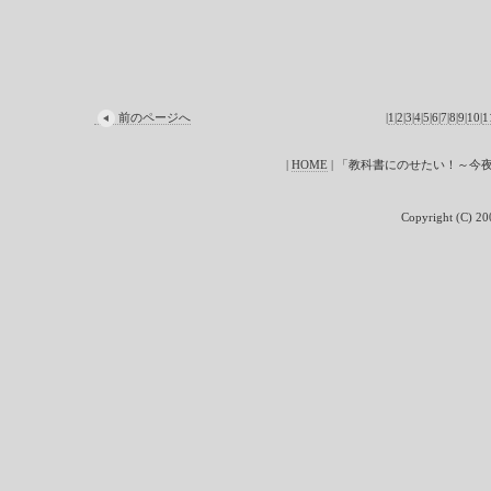
前のページへ
|
1
|
2
|
3
|
4
|
5
|
6
|
7
|
8
|
9
|
10
|
1
|
HOME
| 「教科書にのせたい！～今
Copyright (C) 200