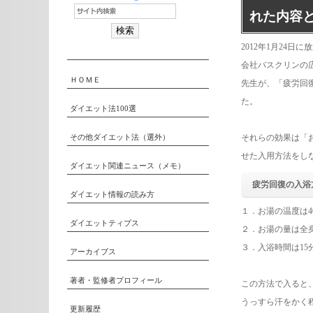
れた内容
2012年1月24
会社バスクリンの
ＨＯＭＥ
先生が、「疲労回
た。
ダイエット法100選
その他ダイエット法（選外）
それらの効果は「
せた入用方法をし
ダイエット関連ニュース（メモ）
疲労回復の入浴
ダイエット情報の読み方
１．お湯の温度は4
ダイエットティプス
２．お湯の量は全
３．入浴時間は15
アーカイブス
著者・監修者プロフィール
この方法で入ると
うっすら汗をかく
更新履歴